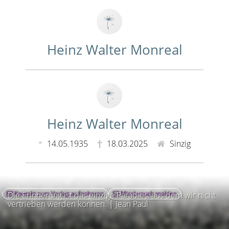
Heinz Walter Monreal
Heinz Walter Monreal
14.05.1935
18.03.2025
Sinzig
Kontakt zum Verlag aufnehmen
Missbrauch melden
Die Erinnerung ist das einzige Paradies, aus dem wir nicht
vertrieben werden können. | Jean Paul