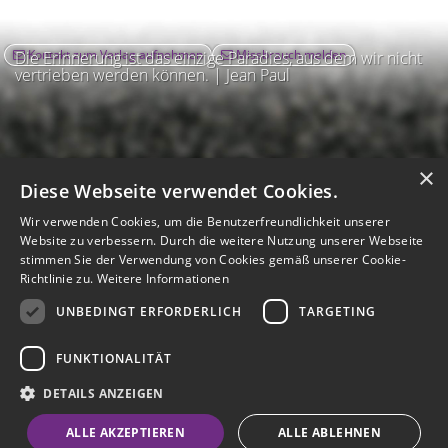
Kontakt zum Verlag aufnehmen
Missbrauch melden
Die Erinnerung ist das einzige Paradies, aus dem wir nicht
vertrieben werden können. | Jean Paul
×
Diese Webseite verwendet Cookies.
Wir verwenden Cookies, um die Benutzerfreundlichkeit unserer
Website zu verbessern. Durch die weitere Nutzung unserer Webseite
stimmen Sie der Verwendung von Cookies gemäß unserer Cookie-
Richtlinie zu.
Weitere Informationen
UNBEDINGT ERFORDERLICH
TARGETING
Impressum
Nutzungsbedingungen
Datenschutz
AGB
I
Barrierefreiheit
Barriere melden
Accessibility-Modus aktivieren
FUNKTIONALITÄT
I
m
Kontrastmodus aktivieren
m
A
Hilfe
eigenes Gedenkportal erstellen
DETAILS ANZEIGEN
K
c
o
Vertrag widerrufen
c
ALLE AKZEPTIEREN
ALLE ABLEHNEN
n
e