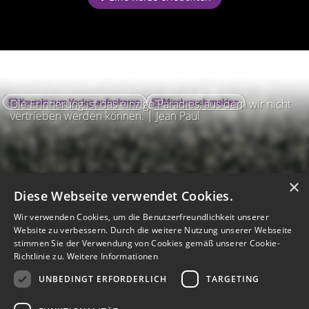
Kontakt zum Verlag aufnehmen
Missbrauch melden
Die Erinnerung ist das einzige Paradies, aus dem wir nicht
vertrieben werden können. | Jean Paul
×
Diese Webseite verwendet Cookies.
Wir verwenden Cookies, um die Benutzerfreundlichkeit unserer
Website zu verbessern. Durch die weitere Nutzung unserer Webseite
stimmen Sie der Verwendung von Cookies gemäß unserer Cookie-
Richtlinie zu.
Weitere Informationen
UNBEDINGT ERFORDERLICH
TARGETING
Impressum
Nutzungsbedingungen
Datenschutz
AGB
I
Barrierefreiheit
Barriere melden
Accessibility-Modus aktivieren