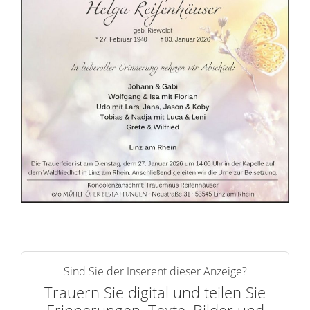
r
i
n
n
e
r
n
Sind Sie der Inserent dieser Anzeige?
Trauern Sie digital und teilen Sie
Erinnerungen, Texte, Bilder und