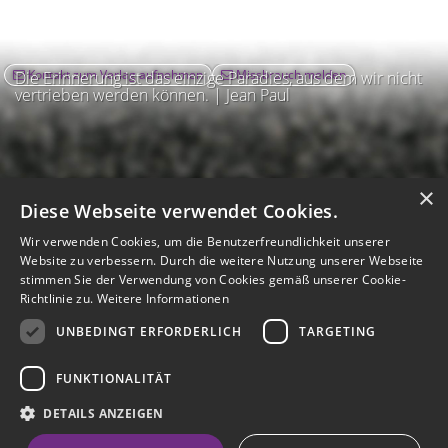
Kontakt zum Verlag aufnehmen
Missbrauch melden
Die Erinnerung ist das einzige Paradies, aus dem wir nicht
vertrieben werden können. | Jean Paul
×
Diese Webseite verwendet Cookies.
Wir verwenden Cookies, um die Benutzerfreundlichkeit unserer
Website zu verbessern. Durch die weitere Nutzung unserer Webseite
stimmen Sie der Verwendung von Cookies gemäß unserer Cookie-
Richtlinie zu.
Weitere Informationen
UNBEDINGT ERFORDERLICH
TARGETING
Impressum
Nutzungsbedingungen
Datenschutz
AGB
I
Barrierefreiheit
Barriere melden
Accessibility-Modus aktivieren
FUNKTIONALITÄT
I
m
Kontrastmodus aktivieren
m
A
Hilfe
eigenes Gedenkportal erstellen
DETAILS ANZEIGEN
K
c
o
Vertrag widerrufen
c