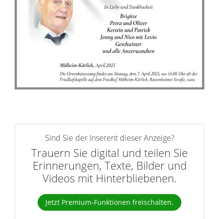
r
n
Sind Sie der Inserent dieser Anzeige?
Trauern Sie digital und teilen Sie
Erinnerungen, Texte, Bilder und
Videos mit Hinterbliebenen.
Jetzt Premium-Funktionen freischalten.