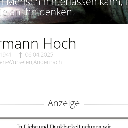
n Mensch hinterlassen kann, i
ie an ihn denken.
rmann Hoch
.1941
06.04.2025
en-Würselen,Andernach
Anzeige