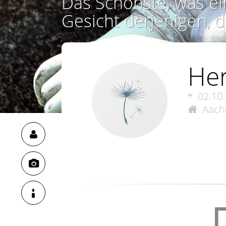
Das Schönste, was ei
Gesicht derjenigen, d
He
02.10
Aach