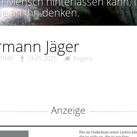
n Mensch hinterlassen kann, i
ie an ihn denken.
rmann Jäger
.1949
14.05.2025
Engers
Anzeige