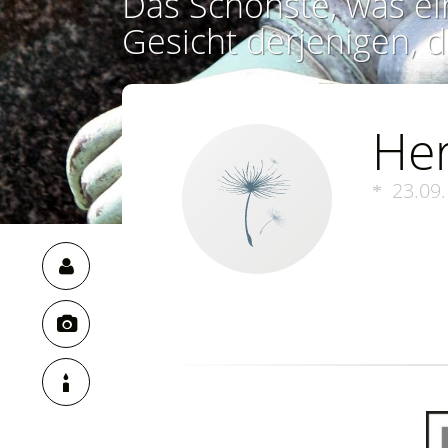
Das Schönste, was ei
Gesicht derjenigen, d
He
23.09