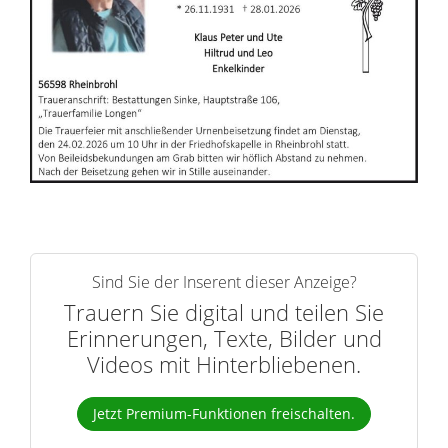
r
n
Sind Sie der Inserent dieser Anzeige?
Trauern Sie digital und teilen Sie
Erinnerungen, Texte, Bilder und
Videos mit Hinterbliebenen.
Jetzt Premium-Funktionen freischalten.