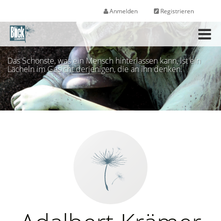
Anmelden
Registrieren
M
e
n
Das Schönste, was ein Mensch hinterlassen kann, ist ein
ü
Lächeln im Gesicht derjenigen, die an ihn denken.