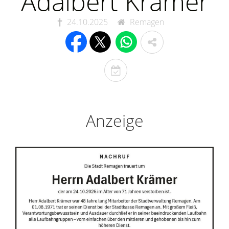
Adalbert Krämer
24.10.2025
Remagen
T
o
d
e
Anzeige
s
t
a
g
e
r
i
n
n
e