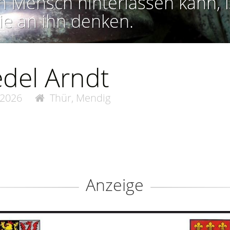
n Mensch hinterlassen kann, i
ie an ihn denken.
edel Arndt
.2026
Thür, Mendig
Anzeige