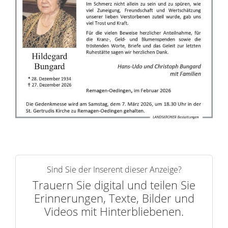
i
n
n
e
r
n
Sind Sie der Inserent dieser Anzeige?
Trauern Sie digital und teilen Sie
Erinnerungen, Texte, Bilder und
Videos mit Hinterbliebenen.