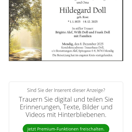
n
e
r
n
Sind Sie der Inserent dieser Anzeige?
Trauern Sie digital und teilen Sie
Erinnerungen, Texte, Bilder und
Videos mit Hinterbliebenen.
Jetzt Premium-Funktionen freischalten.