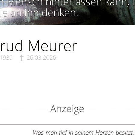
n Mensch hinterlassen kann, i
ie an ihn denken.
trud Meurer
.1939
26.03.2026
Anzeige