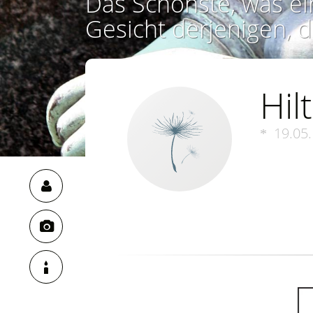
Das Schönste, was ei
Gesicht derjenigen, d
Hil
19.05