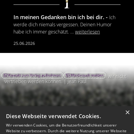
In meinen Gedanken bin ich bei dir.
Ich
werde dich niemals vergessen. Deinen Humor
habe ich immer geschätzt.
...
weiterlesen
25.06.2026
Kontakt zum Verlag aufnehmen
Missbrauch melden
Die Erinnerung ist das einzige Paradies, aus dem wir nicht
vertrieben werden können. | Jean Paul
×
Diese Webseite verwendet Cookies.
Wir verwenden Cookies, um die Benutzerfreundlichkeit unserer
Website zu verbessern. Durch die weitere Nutzung unserer Webseite