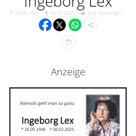
Ingeborg Lex
26.05.1946
06.02.2025
Bad Hönningen
T
o
d
e
Anzeige
s
t
a
g
e
r
i
n
n
e