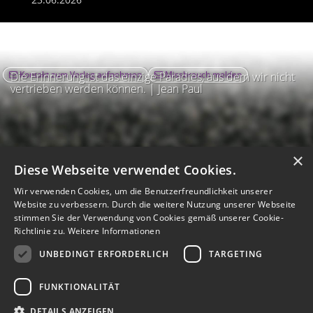
Kontakt zum Verlag aufnehmen
Missbrauch melden
Die Erinnerung ist das einzige Paradies, aus dem wir nicht
vertrieben werden können. | Jean Paul
×
Diese Webseite verwendet Cookies.
Wir verwenden Cookies, um die Benutzerfreundlichkeit unserer
Website zu verbessern. Durch die weitere Nutzung unserer Webseite
stimmen Sie der Verwendung von Cookies gemäß unserer Cookie-
Richtlinie zu.
Weitere Informationen
UNBEDINGT ERFORDERLICH
TARGETING
Impressum
Nutzungsbedingungen
Datenschutz
AGB
I
Barrierefreiheit
Barriere melden
Accessibility-Modus aktivieren
FUNKTIONALITÄT
I
m
Kontrastmodus aktivieren
m
A
Hilfe
eigenes Gedenkportal erstellen
DETAILS ANZEIGEN