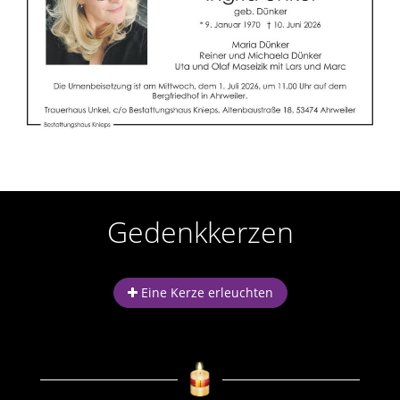
n
e
r
n
Gedenkkerzen
Eine Kerze erleuchten