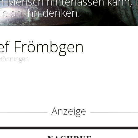
n Mensch hinterlassen kann, i
ie an ihn denken.
ef Frömbgen
Hönningen
Anzeige