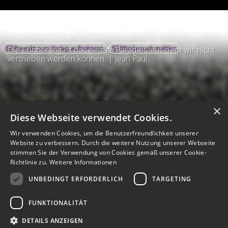
Kontakt zum Verlag aufnehmen
Missbrauch melden
Die Erinnerung ist das einzige Paradies, aus dem wir nicht
vertrieben werden können. | Jean Paul
×
Diese Webseite verwendet Cookies.
Wir verwenden Cookies, um die Benutzerfreundlichkeit unserer
Website zu verbessern. Durch die weitere Nutzung unserer Webseite
stimmen Sie der Verwendung von Cookies gemäß unserer Cookie-
Richtlinie zu.
Weitere Informationen
UNBEDINGT ERFORDERLICH
TARGETING
Impressum
Nutzungsbedingungen
Datenschutz
AGB
I
Barrierefreiheit
Barriere melden
Accessibility-Modus aktivieren
FUNKTIONALITÄT
I
m
Kontrastmodus aktivieren
m
A
Hilfe
eigenes Gedenkportal erstellen
DETAILS ANZEIGEN
K
c