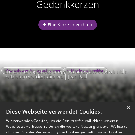
Gedenkkerzen
Eine Kerze erleuchten
Kontakt zum Verlag aufnehmen
Missbrauch melden
Die Erinnerung ist das einzige Paradies, aus dem wir nicht
vertrieben werden können. | Jean Paul
×
Diese Webseite verwendet Cookies.
Wir verwenden Cookies, um die Benutzerfreundlichkeit unserer
Website zu verbessern. Durch die weitere Nutzung unserer Webseite
stimmen Sie der Verwendung von Cookies gemäß unserer Cookie-