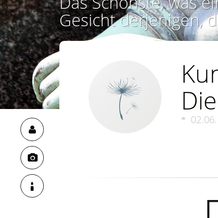
Das Schönste, was ei
Gesicht derjenigen, d
Kun
Die
02.06