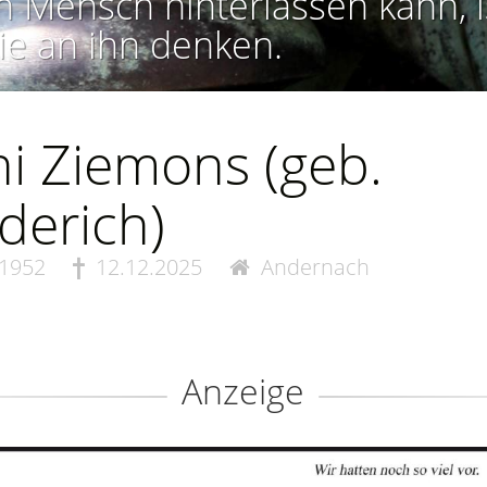
n Mensch hinterlassen kann, i
ie an ihn denken.
i Ziemons (geb.
derich)
.1952
12.12.2025
Andernach
Anzeige