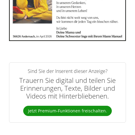
r
n
Sind Sie der Inserent dieser Anzeige?
Trauern Sie digital und teilen Sie
Erinnerungen, Texte, Bilder und
Videos mit Hinterbliebenen.
Jetzt Premium-Funktionen freischalten.