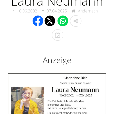
Laura Neumann
10.06.2002
07.04.2025
Andernach
T
o
d
e
Anzeige
s
t
a
g
e
r
i
n
n
e