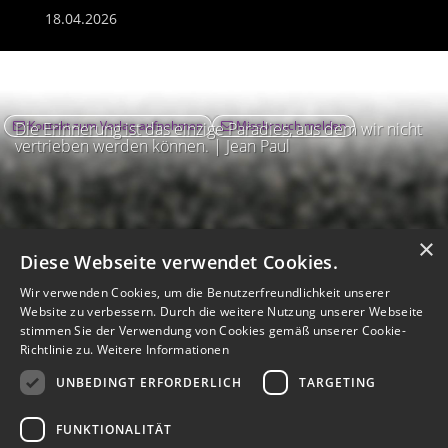
18.04.2026
Kontakt zum Verlag aufnehmen
Missbrauch melden
Die Erinnerung ist das einzige Paradies, aus dem wir nicht
vertrieben werden können. | Jean Paul
×
Diese Webseite verwendet Cookies.
Wir verwenden Cookies, um die Benutzerfreundlichkeit unserer
Website zu verbessern. Durch die weitere Nutzung unserer Webseite
stimmen Sie der Verwendung von Cookies gemäß unserer Cookie-
Richtlinie zu.
Weitere Informationen
UNBEDINGT ERFORDERLICH
TARGETING
Impressum
Nutzungsbedingungen
Datenschutz
AGB
I
Barrierefreiheit
Barriere melden
Accessibility-Modus aktivieren
FUNKTIONALITÄT
I
m
Kontrastmodus aktivieren