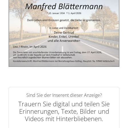
i
n
n
e
r
n
Sind Sie der Inserent dieser Anzeige?
Trauern Sie digital und teilen Sie
Erinnerungen, Texte, Bilder und
Videos mit Hinterbliebenen.