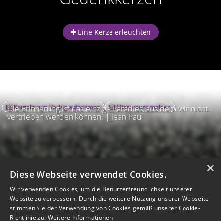
Eine Kerze erleuchten
Kontakt zum Verlag aufnehmen
Missbrauch melden
Die Erinnerung ist das einzige Paradies, aus dem wir nicht
vertrieben werden können. | Jean Paul
×
Diese Webseite verwendet Cookies.
Wir verwenden Cookies, um die Benutzerfreundlichkeit unserer
Website zu verbessern. Durch die weitere Nutzung unserer Webseite
stimmen Sie der Verwendung von Cookies gemäß unserer Cookie-
Richtlinie zu.
Weitere Informationen