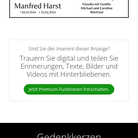
r
n
Sind Sie der Inserent dieser Anzeige?
Trauern Sie digital und teilen Sie
Erinnerungen, Texte, Bilder und
Videos mit Hinterbliebenen.
Jetzt Premium-Funktionen freischalten.
Gedenkkerzen