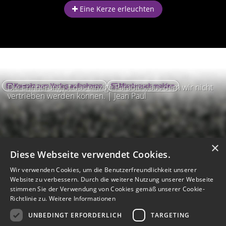
Eine Kerze erleuchten
Kontakt zum Verlag aufnehmen
Missbrauch melden
Die Erinnerung ist das einzige Paradies, aus dem wir nicht
vertrieben werden können. | Jean Paul
×
Diese Webseite verwendet Cookies.
Wir verwenden Cookies, um die Benutzerfreundlichkeit unserer
Website zu verbessern. Durch die weitere Nutzung unserer Webseite
stimmen Sie der Verwendung von Cookies gemäß unserer Cookie-
Richtlinie zu.
Weitere Informationen
UNBEDINGT ERFORDERLICH
TARGETING
Impressum
Nutzungsbedingungen
Datenschutz
AGB