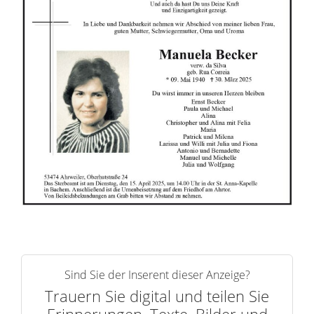
r
i
n
n
e
r
n
Sind Sie der Inserent dieser Anzeige?
Trauern Sie digital und teilen Sie
Erinnerungen, Texte, Bilder und