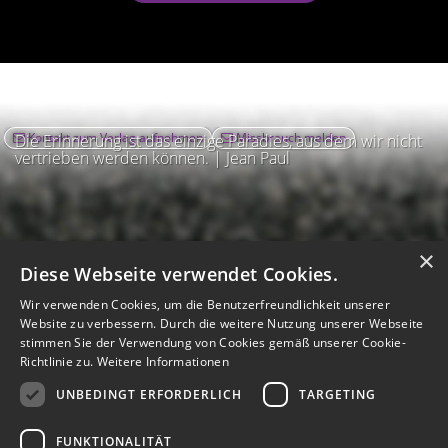
Kontakt zum Verlag aufnehmen
Missbrauch melden
Die Erinnerung ist das einzige Paradies, aus dem wir nicht
vertrieben werden können. | Jean Paul
×
Diese Webseite verwendet Cookies.
Wir verwenden Cookies, um die Benutzerfreundlichkeit unserer
Website zu verbessern. Durch die weitere Nutzung unserer Webseite
stimmen Sie der Verwendung von Cookies gemäß unserer Cookie-
Richtlinie zu.
Weitere Informationen
UNBEDINGT ERFORDERLICH
TARGETING
Impressum
Nutzungsbedingungen
Datenschutz
AGB
I
Barrierefreiheit
Barriere melden
Accessibility-Modus aktivieren
FUNKTIONALITÄT