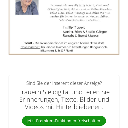
n
e
r
n
Sind Sie der Inserent dieser Anzeige?
Trauern Sie digital und teilen Sie
Erinnerungen, Texte, Bilder und
Videos mit Hinterbliebenen.
Jetzt Premium-Funktionen freischalten.