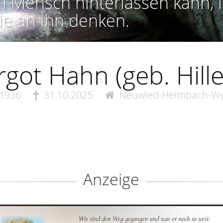
n Mensch hinterlassen kann, i
ie an ihn denken.
got Hahn (geb. Hill
.1936
31.10.2025
Neuwied-Heimbach-We
Anzeige