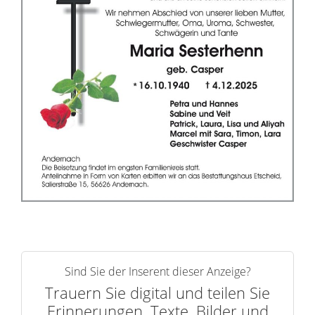
r
i
n
n
e
r
n
Sind Sie der Inserent dieser Anzeige?
Trauern Sie digital und teilen Sie
Erinnerungen, Texte, Bilder und