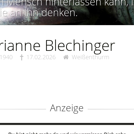
n Mensch hinterlassen kann, i
ie an ihn denken.
ianne Blechinger
.1940
17.02.2026
Weißenthurm
Anzeige