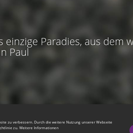
s einzige Paradies, aus dem w
an Paul
htliches:
Impressum
-
Nutzungsbedingungen
-
Datenschutz
-
AGB
site zu verbessern. Durch die weitere Nutzung unserer Webseite
I
I
refreiheit
-
Barriere melden
-
Accessibility-Modus aktivieren
-
Kontrast
htlinie zu.
Weitere Informationen
m
m
Nützliches:
Hilfe
-
eigenes Gedenkportal erstellen