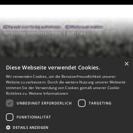
Kontakt zum Verlag aufnehmen
Missbrauch melden
Die Erinnerung ist das einzige Paradies, aus dem wir nicht
vertrieben werden können. | Jean Paul
×
Diese Webseite verwendet Cookies.
Wir verwenden Cookies, um die Benutzerfreundlichkeit unserer
Website zu verbessern. Durch die weitere Nutzung unserer Webseite
stimmen Sie der Verwendung von Cookies gemäß unserer Cookie-
Richtlinie zu.
Weitere Informationen
UNBEDINGT ERFORDERLICH
TARGETING
Impressum
Nutzungsbedingungen
Datenschutz
AGB
I
Barrierefreiheit
Barriere melden
Accessibility-Modus aktivieren
FUNKTIONALITÄT
I
m
Kontrastmodus aktivieren
m
A
Hilfe
eigenes Gedenkportal erstellen
DETAILS ANZEIGEN
K
c