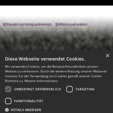
Kontakt zum Verlag aufnehmen
Missbrauch melden
Die Erinnerung ist das einzige Paradies, aus dem wir nicht
vertrieben werden können. | Jean Paul
×
Diese Webseite verwendet Cookies.
Wir verwenden Cookies, um die Benutzerfreundlichkeit unserer
Website zu verbessern. Durch die weitere Nutzung unserer Webseite
stimmen Sie der Verwendung von Cookies gemäß unserer Cookie-
Richtlinie zu.
Weitere Informationen
UNBEDINGT ERFORDERLICH
TARGETING
Impressum
Nutzungsbedingungen
Datenschutz
AGB
I
Barrierefreiheit
Barriere melden
Accessibility-Modus aktivieren
FUNKTIONALITÄT
I
m
Kontrastmodus aktivieren
m
A
Hilfe
eigenes Gedenkportal erstellen
DETAILS ANZEIGEN
K
c