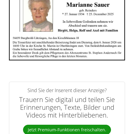
i
n
n
e
r
n
Sind Sie der Inserent dieser Anzeige?
Trauern Sie digital und teilen Sie
Erinnerungen, Texte, Bilder und
Videos mit Hinterbliebenen.
Jetzt Premium-Funktionen freischalten.