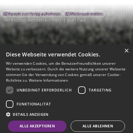
Kontakt zum Verlag aufnehmen
Missbrauch melden
Die Erinnerung ist das einzige Paradies, aus dem wir nicht
vertrieben werden können. | Jean Paul
×
Diese Webseite verwendet Cookies.
Wir verwenden Cookies, um die Benutzerfreundlichkeit unserer
Website zu verbessern. Durch die weitere Nutzung unserer Webseite
stimmen Sie der Verwendung von Cookies gemäß unserer Cookie-
Richtlinie zu.
Weitere Informationen
UNBEDINGT ERFORDERLICH
TARGETING
Impressum
Nutzungsbedingungen
Datenschutz
AGB
I
Barrierefreiheit
Barriere melden
Accessibility-Modus aktivieren
FUNKTIONALITÄT
I
m
Kontrastmodus aktivieren
m
A
Hilfe
eigenes Gedenkportal erstellen
DETAILS ANZEIGEN
K
c
o
Vertrag widerrufen
c
ALLE AKZEPTIEREN
ALLE ABLEHNEN
n
e
Gedenkportal erstellen