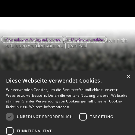
Kontakt zum Verlag aufnehmen
Missbrauch melden
Die Erinnerung ist das einzige Paradies, aus dem wir nicht
vertrieben werden können. | Jean Paul
×
Diese Webseite verwendet Cookies.
Wir verwenden Cookies, um die Benutzerfreundlichkeit unserer
Website zu verbessern. Durch die weitere Nutzung unserer Webseite
stimmen Sie der Verwendung von Cookies gemäß unserer Cookie-
Richtlinie zu.
Weitere Informationen
UNBEDINGT ERFORDERLICH
TARGETING
Impressum
Nutzungsbedingungen
Datenschutz
AGB
I
Barrierefreiheit
Barriere melden
Accessibility-Modus aktivieren
FUNKTIONALITÄT
I
m
Kontrastmodus aktivieren