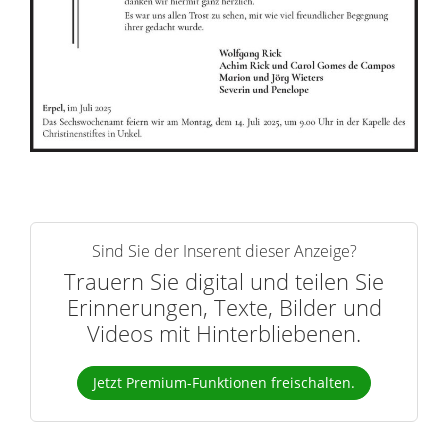
r
n
Sind Sie der Inserent dieser Anzeige?
Trauern Sie digital und teilen Sie
Erinnerungen, Texte, Bilder und
Videos mit Hinterbliebenen.
Jetzt Premium-Funktionen freischalten.