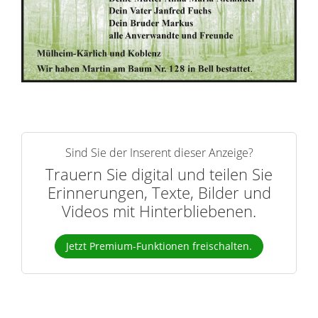
e
r
n
Sind Sie der Inserent dieser Anzeige?
Trauern Sie digital und teilen Sie
Erinnerungen, Texte, Bilder und
Videos mit Hinterbliebenen.
Jetzt Premium-Funktionen freischalten.