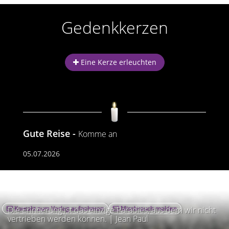
Gedenkkerzen
Eine Kerze erleuchten
Gute Reise
Komme an
05.07.2026
Kontakt zum Verlag aufnehmen
Missbrauch melden
Die Erinnerung ist das einzige Paradies, aus dem wir nicht
vertrieben werden können. | Jean Paul