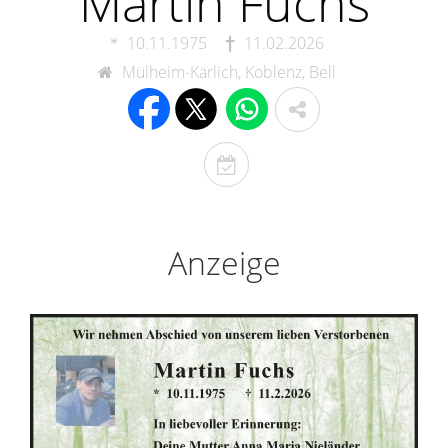
Martin Fuchs
10.11.1975
11.02.2026
Mülheim-Kärlich, Koblenz, Bell
T
o
d
e
Anzeige
s
t
a
g
e
r
i
n
n