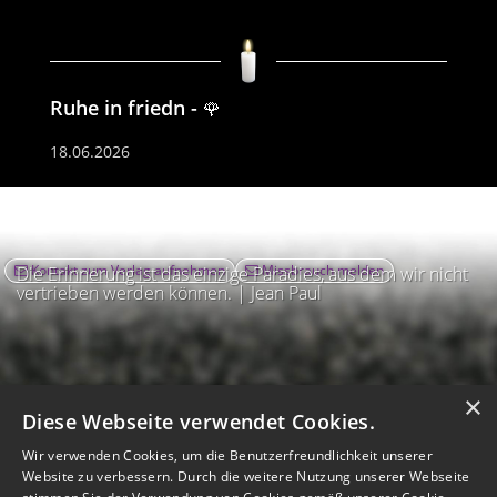
Ruhe in friedn
🌹
18.06.2026
Kontakt zum Verlag aufnehmen
Missbrauch melden
Die Erinnerung ist das einzige Paradies, aus dem wir nicht
vertrieben werden können. | Jean Paul
×
Diese Webseite verwendet Cookies.
Wir verwenden Cookies, um die Benutzerfreundlichkeit unserer
Website zu verbessern. Durch die weitere Nutzung unserer Webseite