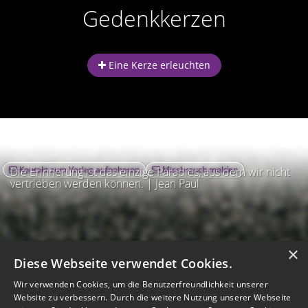
Gedenkkerzen
Eine Kerze erleuchten
Kontakt zum Verlag aufnehmen
Missbrauch melden
Die Erinnerung ist das einzige Paradies, aus dem wir nicht
vertrieben werden können. | Jean Paul
×
Diese Webseite verwendet Cookies.
Wir verwenden Cookies, um die Benutzerfreundlichkeit unserer
Website zu verbessern. Durch die weitere Nutzung unserer Webseite