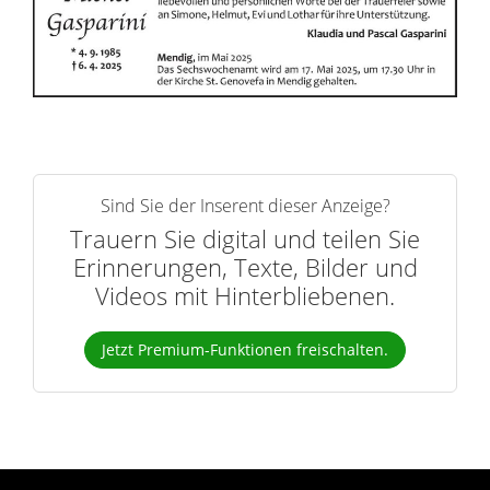
r
n
Sind Sie der Inserent dieser Anzeige?
Trauern Sie digital und teilen Sie
Erinnerungen, Texte, Bilder und
Videos mit Hinterbliebenen.
Jetzt Premium-Funktionen freischalten.