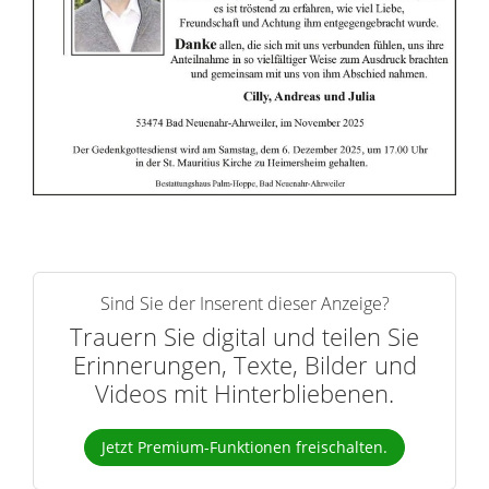
e
r
n
Sind Sie der Inserent dieser Anzeige?
Trauern Sie digital und teilen Sie
Erinnerungen, Texte, Bilder und
Videos mit Hinterbliebenen.
Jetzt Premium-Funktionen freischalten.