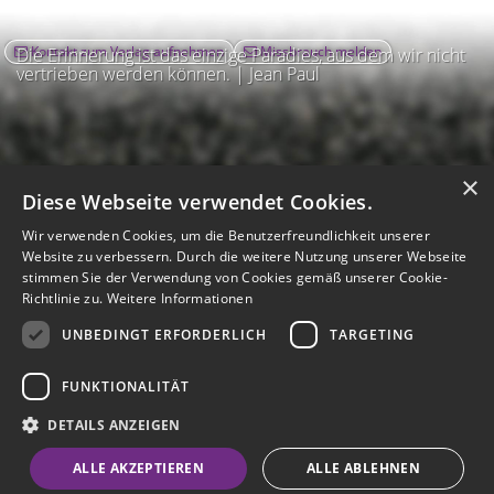
Kontakt zum Verlag aufnehmen
Missbrauch melden
Die Erinnerung ist das einzige Paradies, aus dem wir nicht
vertrieben werden können. | Jean Paul
×
Diese Webseite verwendet Cookies.
Wir verwenden Cookies, um die Benutzerfreundlichkeit unserer
Website zu verbessern. Durch die weitere Nutzung unserer Webseite
stimmen Sie der Verwendung von Cookies gemäß unserer Cookie-
Richtlinie zu.
Weitere Informationen
UNBEDINGT ERFORDERLICH
TARGETING
Impressum
Nutzungsbedingungen
Datenschutz
AGB
I
Barrierefreiheit
Barriere melden
Accessibility-Modus aktivieren
FUNKTIONALITÄT
I
m
Kontrastmodus aktivieren
m
A
Hilfe
eigenes Gedenkportal erstellen
DETAILS ANZEIGEN
K
c
o
Vertrag widerrufen
c
ALLE AKZEPTIEREN
ALLE ABLEHNEN
n
e
Gedenkportal erstellen