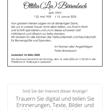
r
i
n
n
e
r
n
Sind Sie der Inserent dieser Anzeige?
Trauern Sie digital und teilen Sie
Erinnerungen, Texte, Bilder und