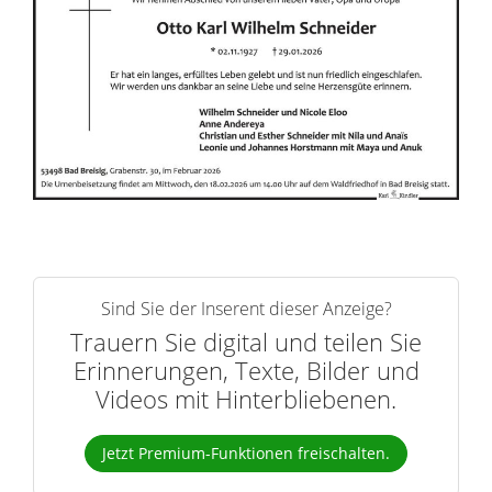
r
i
n
n
e
r
n
Sind Sie der Inserent dieser Anzeige?
Trauern Sie digital und teilen Sie
Erinnerungen, Texte, Bilder und
Videos mit Hinterbliebenen.
Jetzt Premium-Funktionen freischalten.