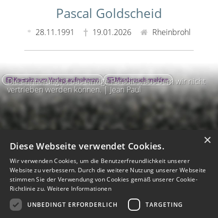
Pascal Goldscheid
28.11.1991
19.01.2026
Rheinbrohl
Kontakt zum Verlag aufnehmen
Missbrauch melden
Die Erinnerung ist das einzige Paradies, aus dem wir nicht
vertrieben werden können. | Jean Paul
×
Diese Webseite verwendet Cookies.
Wir verwenden Cookies, um die Benutzerfreundlichkeit unserer
Website zu verbessern. Durch die weitere Nutzung unserer Webseite
stimmen Sie der Verwendung von Cookies gemäß unserer Cookie-
Richtlinie zu.
Weitere Informationen
UNBEDINGT ERFORDERLICH
TARGETING
Impressum
Nutzungsbedingungen
Datenschutz
AGB