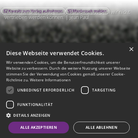
Kontakt zum Verlag aufnehmen
Missbrauch melden
Die Erinnerung ist das einzige Paradies, aus dem wir nicht
vertrieben werden können. | Jean Paul
×
Diese Webseite verwendet Cookies.
Wir verwenden Cookies, um die Benutzerfreundlichkeit unserer
Website zu verbessern. Durch die weitere Nutzung unserer Webseite
stimmen Sie der Verwendung von Cookies gemäß unserer Cookie-
Richtlinie zu.
Weitere Informationen
UNBEDINGT ERFORDERLICH
TARGETING
Impressum
Nutzungsbedingungen
Datenschutz
AGB
I
Barrierefreiheit
Barriere melden
Accessibility-Modus aktivieren
FUNKTIONALITÄT
I
m
Kontrastmodus aktivieren
m
A
Hilfe
eigenes Gedenkportal erstellen
DETAILS ANZEIGEN
K
c
o
Vertrag widerrufen
c
ALLE AKZEPTIEREN
ALLE ABLEHNEN
n
e
Gedenkportal erstellen
t
s