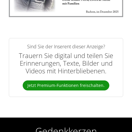
r
n
Sind Sie der Inserent dieser Anzeige?
Trauern Sie digital und teilen Sie
Erinnerungen, Texte, Bilder und
Videos mit Hinterbliebenen.
Jetzt Premium-Funktionen freischalten.
Gedenkkerzen