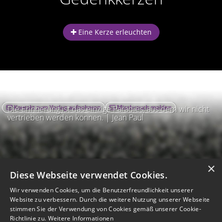
Eine Kerze erleuchten
Kontakt zum Verlag aufnehmen
Missbrauch melden
Die Erinnerung ist das einzige Paradies, aus dem wir nicht
vertrieben werden können. | Jean Paul
×
Diese Webseite verwendet Cookies.
Wir verwenden Cookies, um die Benutzerfreundlichkeit unserer
Website zu verbessern. Durch die weitere Nutzung unserer Webseite
stimmen Sie der Verwendung von Cookies gemäß unserer Cookie-
Richtlinie zu.
Weitere Informationen