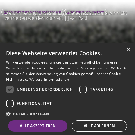
Kontakt zum Verlag aufnehmen
Missbrauch melden
Die Erinnerung ist das einzige Paradies, aus dem wir nicht
vertrieben werden können. | Jean Paul
×
Diese Webseite verwendet Cookies.
Wir verwenden Cookies, um die Benutzerfreundlichkeit unserer
Website zu verbessern. Durch die weitere Nutzung unserer Webseite
stimmen Sie der Verwendung von Cookies gemäß unserer Cookie-
Richtlinie zu.
Weitere Informationen
UNBEDINGT ERFORDERLICH
TARGETING
Impressum
Nutzungsbedingungen
Datenschutz
AGB
I
Barrierefreiheit
Barriere melden
Accessibility-Modus aktivieren
FUNKTIONALITÄT
I
m
Kontrastmodus aktivieren
m
A
Hilfe
eigenes Gedenkportal erstellen
DETAILS ANZEIGEN
K
c
o
Vertrag widerrufen
c
ALLE AKZEPTIEREN
ALLE ABLEHNEN
n
e
Gedenkportal erstellen
t
s