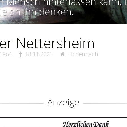
n Mensch hinterlassen kann, i
ie an ihn denken.
er Nettersheim
.1964
18.11.2025
Eichenbach
Anzeige