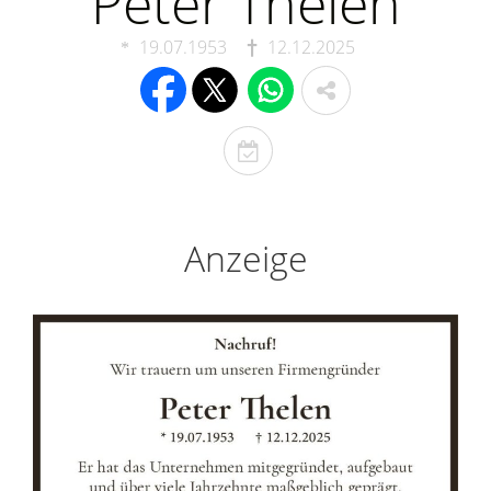
Peter Thelen
19.07.1953
12.12.2025
T
o
d
e
Anzeige
s
t
a
g
e
r
i
n
n
e