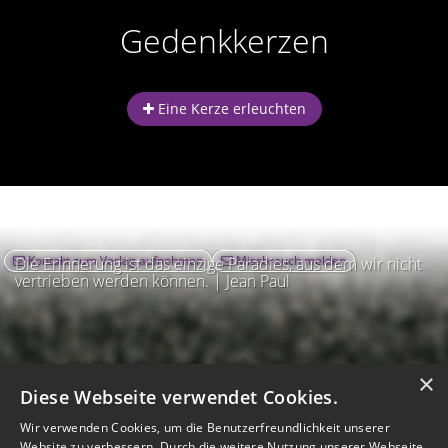
Gedenkkerzen
Eine Kerze erleuchten
Kontakt zum Verlag aufnehmen
Missbrauch melden
Die Erinnerung ist das einzige Paradies, aus dem wir nicht
vertrieben werden können. | Jean Paul
×
Diese Webseite verwendet Cookies.
Wir verwenden Cookies, um die Benutzerfreundlichkeit unserer
Website zu verbessern. Durch die weitere Nutzung unserer Webseite