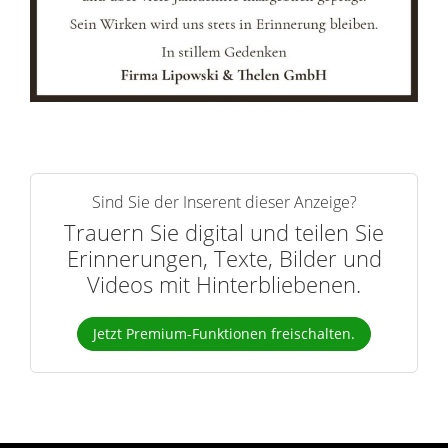
r
n
Sind Sie der Inserent dieser Anzeige?
Trauern Sie digital und teilen Sie
Erinnerungen, Texte, Bilder und
Videos mit Hinterbliebenen.
Jetzt Premium-Funktionen freischalten.