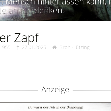
n Mensch hinterlassen kann, i
ie an ihn denken.
er Zapf
.1955
27.01.2025
Brohl-Lützing
Anzeige