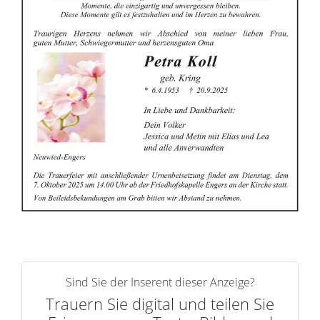
i
n
n
e
r
n
Sind Sie der Inserent dieser Anzeige?
Trauern Sie digital und teilen Sie