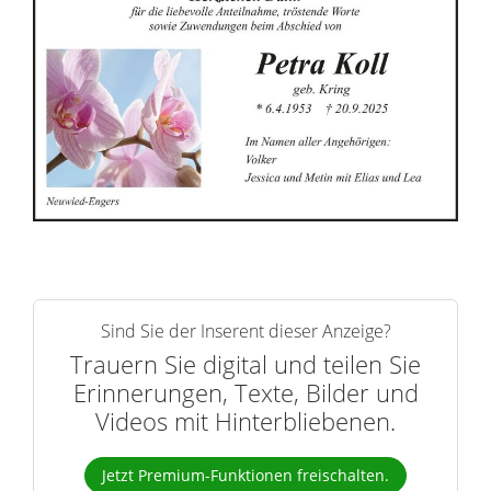
i
n
n
e
r
n
Sind Sie der Inserent dieser Anzeige?
Trauern Sie digital und teilen Sie
Erinnerungen, Texte, Bilder und
Videos mit Hinterbliebenen.
Jetzt Premium-Funktionen freischalten.